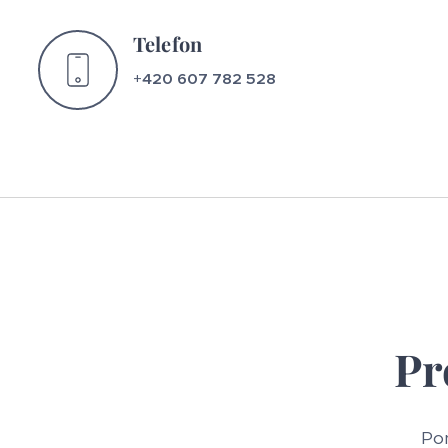
Telefon
+
420 607 782 528
Pr
Pon