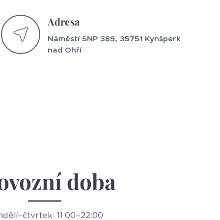
Adresa
Náměstí
SNP
389,
35751
Kynšperk
nad
Ohří
ovozní doba
dělí–čtvrtek: 11:00–22:00